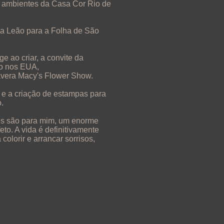
 ambientes da Casa Cor Rio de
za Leão para a Folha de São
e ao criar, a convite da
to nos EUA,
mavera Macy's Flower Show.
a e a criação de estampas para
.
es são para mim, um enorme
eto. A vida é definitivamente
colorir e arrancar sorrisos,