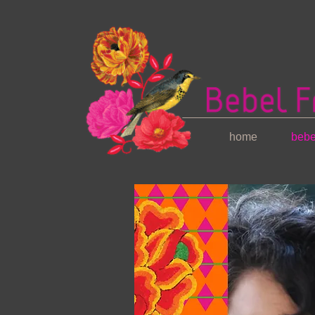
Bebel Franco
, uma artista da cor
home
bebe