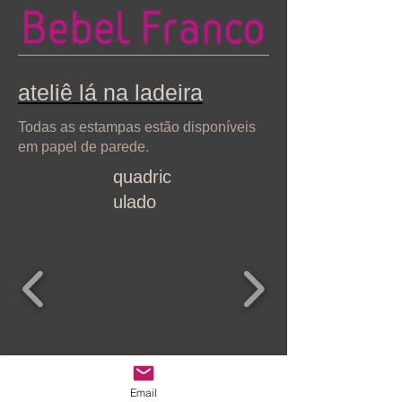
ateliê lá na ladeira
Todas as estampas estão disponíveis
em papel de parede.
quadric
ulado
megalinda
chinezinhas
Email